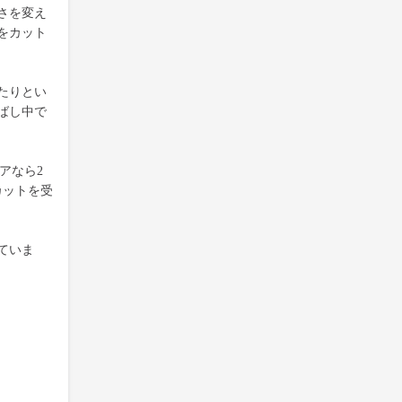
さを変え
をカット
たりとい
ばし中で
アなら2
カットを受
ていま