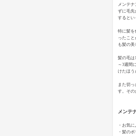
メンテナ
ずに毛先
するとい
特に髪を
ったこと
も髪の美
髪の毛は
～3週間
けたほう
また切っ
す。その
メンテ
・お気に
・髪のボ