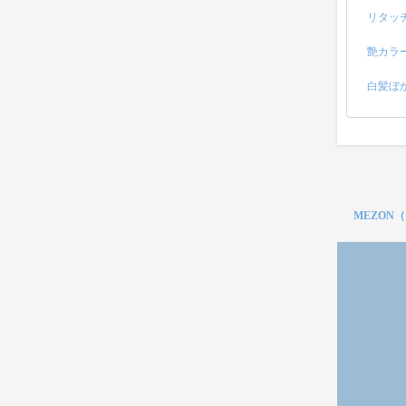
リタッ
艶カラ
白髪ぼ
MEZON