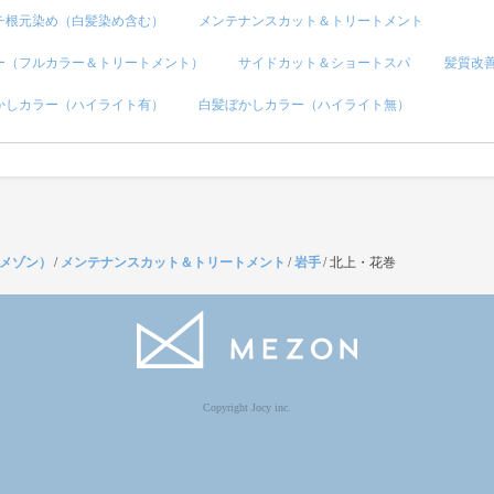
チ根元染め（白髪染め含む）
メンテナンスカット＆トリートメント
ー（フルカラー＆トリートメント）
サイドカット＆ショートスパ
髪質改
かしカラー（ハイライト有）
白髪ぼかしカラー（ハイライト無）
（メゾン）
/
メンテナンスカット＆トリートメント
/
岩手
/
北上・花巻
Copyright Jocy inc.