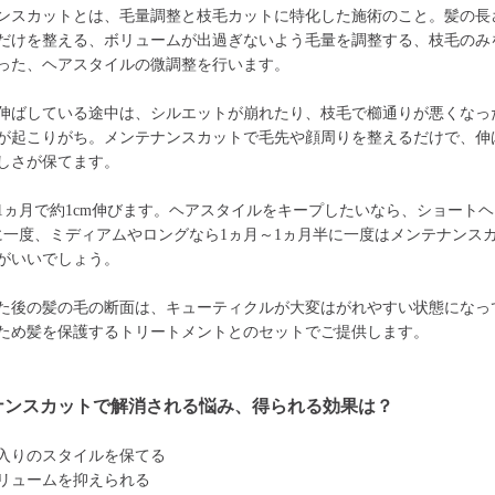
ンスカットとは、毛量調整と枝毛カットに特化した施術のこと。髪の長
だけを整える、ボリュームが出過ぎないよう毛量を調整する、枝毛のみ
った、ヘアスタイルの微調整を行います。
伸ばしている途中は、シルエットが崩れたり、枝毛で櫛通りが悪くなっ
が起こりがち。メンテナンスカットで毛先や顔周りを整えるだけで、伸
しさが保てます。
1ヵ月で約1cm伸びます。ヘアスタイルをキープしたいなら、ショートヘ
に一度、ミディアムやロングなら1ヵ月～1ヵ月半に一度はメンテナンス
がいいでしょう。
た後の髪の毛の断面は、キューティクルが大変はがれやすい状態になっ
ため髪を保護するトリートメントとのセットでご提供します。
ナンスカットで解消される悩み、得られる効果は？
入りのスタイルを保てる
リュームを抑えられる