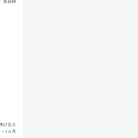
「美容師
伸びるス
～1ヵ月