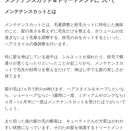
メンテナンスカット＆トリートメントについて
メンテナンスカットとは
メンテナンスカットとは、毛量調整と枝毛カットに特化した施術
のこと。髪の長さを変えずに毛先だけを整える、ボリュームが出
過ぎないよう毛量を調整する、枝毛のみをカットするといった、
ヘアスタイルの微調整を行います。
特に髪を伸ばしている途中は、シルエットが崩れたり、枝毛で櫛
通りが悪くなったりといったことが起こりがち。メンテナンスカ
ットで毛先や顔周りを整えるだけで、伸ばし中でも髪の美しさが
保てます。
髪の毛は1ヵ月で約1cm伸びます。ヘアスタイルをキープしたいな
ら、ショートヘアなら2～3週間に一度、ミディアムやロングなら1
ヵ月～1ヵ月半に一度はメンテナンスカットを受けたほうがいいで
しょう。
また切った後の髪の毛の断面は、キューティクルが大変はがれや
すい状態になっています。そのため髪を保護するトリートメント