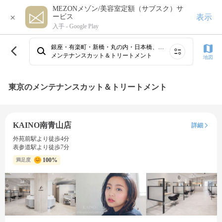
MEZONメゾン/美容室定額（サブスク）サ
×
表示
ービス
入手 -
Google Play
銀座・有楽町・新橋・丸の内・日本橋、青山・表参道・原宿、渋谷、新宿・高田馬場、恵比寿・広尾・六本木・麻布・赤坂、池尻大橋・三軒茶屋・駒沢・用賀・二子玉川、代官山・中目黒・学芸大学・自由が丘、池袋・目白、吉祥寺・荻窪・三鷹・国分寺・久我山、品川・目黒・五反田・田町・大崎・白金⋯
メンテナンスカット＆トリートメント
地図
東京のメンテナンスカット＆トリートメント
KAINO南青山店
詳細
外苑前駅より徒歩4分
表参道駅より徒歩7分
100%
満足度