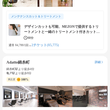
メンテナンスカット＆トリートメント
デザインカットも可能、MEZONで提供するトリ
ートメントと一緒のトリートメント付きカットメ
ニュー
60分
2チケット(¥5,775)
通常 ¥4,799/1回
→
Adatto錦糸町
詳細
錦糸町駅より徒歩4分
亀戸駅より徒歩9分
100%
満足度