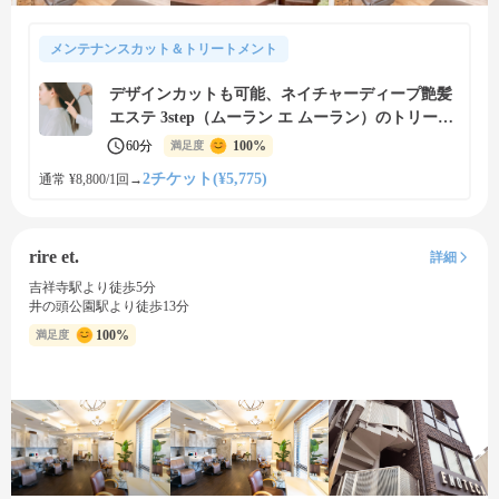
メンテナンスカット＆トリートメント
デザインカットも可能、ネイチャーディープ艶髪
エステ 3step（ムーラン エ ムーラン）のトリート
メント付きカットメニュー
60分
100%
満足度
2チケット(¥5,775)
通常 ¥8,800/1回
→
rire et.
詳細
吉祥寺駅より徒歩5分
井の頭公園駅より徒歩13分
100%
満足度