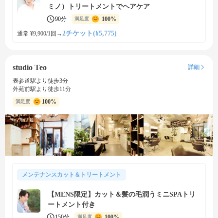
ミノ）トリートメントでヘアケア
90分
100%
満足度
2チケット(¥5,775)
通常 ¥9,900/1回
→
studio Teo
詳細
表参道駅より徒歩3分
外苑前駅より徒歩11分
100%
満足度
メンテナンスカット＆トリートメント
【MENS限定】カット＆髪の毛潤うミニSPAトリ
ートメント付き
150分
100%
満足度