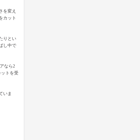
さを変え
をカット
たりとい
ばし中で
アなら2
カットを受
ていま