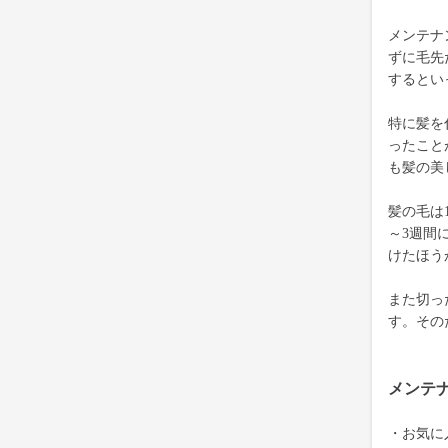
メンテナ
ずに毛先
するとい
特に髪を
ったこと
も髪の美
髪の毛は
～3週間
けたほう
また切っ
す。その
メンテ
・お気に