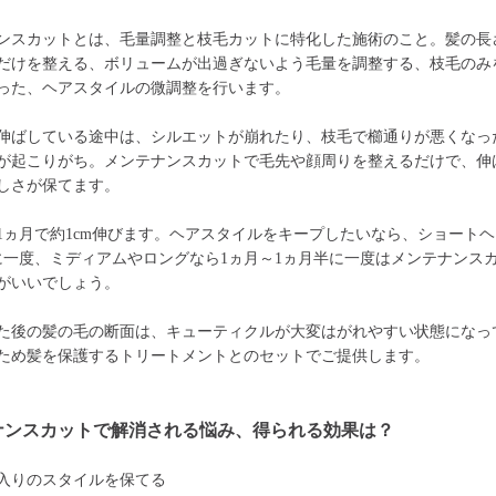
ンスカットとは、毛量調整と枝毛カットに特化した施術のこと。髪の長
だけを整える、ボリュームが出過ぎないよう毛量を調整する、枝毛のみ
った、ヘアスタイルの微調整を行います。
伸ばしている途中は、シルエットが崩れたり、枝毛で櫛通りが悪くなっ
が起こりがち。メンテナンスカットで毛先や顔周りを整えるだけで、伸
しさが保てます。
1ヵ月で約1cm伸びます。ヘアスタイルをキープしたいなら、ショートヘ
に一度、ミディアムやロングなら1ヵ月～1ヵ月半に一度はメンテナンス
がいいでしょう。
た後の髪の毛の断面は、キューティクルが大変はがれやすい状態になっ
ため髪を保護するトリートメントとのセットでご提供します。
ナンスカットで解消される悩み、得られる効果は？
入りのスタイルを保てる