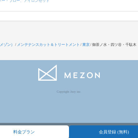
プー・ブロー、アイロンセット
（メゾン）
/
メンテナンスカット＆トリートメント
/
東京
/
御茶ノ水・四ツ谷・千駄木
Copyright Jocy inc.
料金プラン
会員登録 (無料)