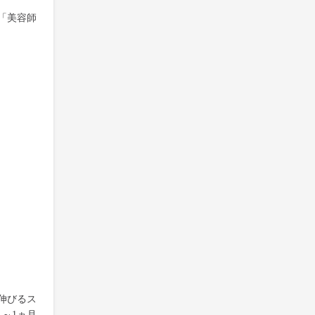
「美容師
伸びるス
～1ヵ月