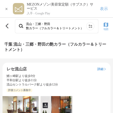
MEZONメゾン/美容室定額（サブスク）サ
×
表示
ービス
入手 -
Google Play
流山・三郷・野田
艶カラー（フルカラー＆トリートメント）
地図
千葉 流山・三郷・野田の艶カラー（フルカラー＆トリー
トメント）
レセ流山店
詳細
鰭ヶ崎駅より徒歩9分
平和台駅より徒歩11分
流山セントラルパーク駅より徒歩12分
評価コメント募集中