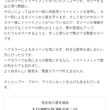
フルカラーにトリートメントがついたメニューです。カラーする
ほど潤う艶髪に。
サロンによってはカラー前に前処理トリートメントを使用し、カ
ラー剤によるダメージから髪を守ります。そして全てのサロンで
カラー後にトリートメントがついているので、ダメージを補修す
るだけでなくカラーの持ちがよくなり、艶や質感もアップ。
ただフルカラーするよりも、ずっと滑らかで艶がでる艶髪カラー
です。
ヘアカラーによるダメージを気にせず、好きな髪色を楽しみたい
方にぴったりです。
ヘアカラーでお気に入りの髪色にするなら、トリートメントで髪
の毛をケアも忘れずに。
より自分らしい髪色を、艶髪カラーで叶えませんか。
※シャンプー・ブロー、アイロンセット仕上げも含まれていま
す。
美容室の通常価格
¥ 13,860〜19,360
前後／1回