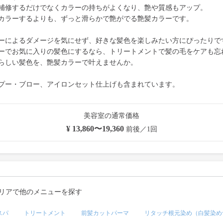
補修するだけでなくカラーの持ちがよくなり、艶や質感もアップ。
カラーするよりも、ずっと滑らかで艶がでる艶髪カラーです。
ーによるダメージを気にせず、好きな髪色を楽しみたい方にぴったりで
ーでお気に入りの髪色にするなら、トリートメントで髪の毛をケアも忘
らしい髪色を、艶髪カラーで叶えませんか。
プー・ブロー、アイロンセット仕上げも含まれています。
美容室の通常価格
¥ 13,860〜19,360
前後／1回
リアで他のメニューを探す
スパ
トリートメント
前髪カットパーマ
リタッチ根元染め（白髪染め