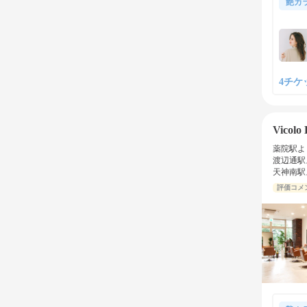
艶カ
4チケッ
Vicol
薬院駅よ
渡辺通駅
天神南駅
評価コメ