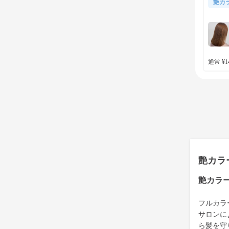
艶カ
通常 ¥14
艶カラ
艶カラ
フルカラ
サロンに
ら髪を守