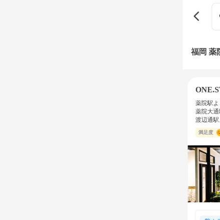
福岡 
ONE.S
薬院駅よ
薬院大通
渡辺通駅
満足度