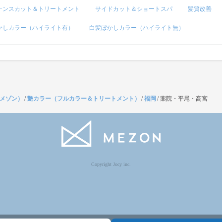
ナンスカット＆トリートメント
サイドカット＆ショートスパ
髪質改善
かしカラー（ハイライト有）
白髪ぼかしカラー（ハイライト無）
（メゾン）
/
艶カラー（フルカラー＆トリートメント）
/
福岡
/
薬院・平尾・高宮
Copyright Jocy inc.