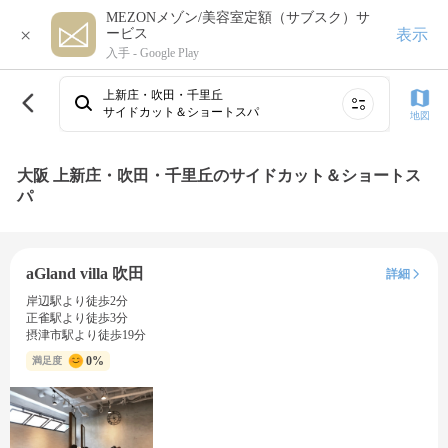
MEZONメゾン/美容室定額（サブスク）サ
×
表示
ービス
入手 -
Google Play
上新庄・吹田・千里丘
サイドカット＆ショートスパ
地図
大阪 上新庄・吹田・千里丘のサイドカット＆ショートス
パ
aGland villa 吹田
詳細
岸辺駅より徒歩2分
正雀駅より徒歩3分
摂津市駅より徒歩19分
0%
満足度