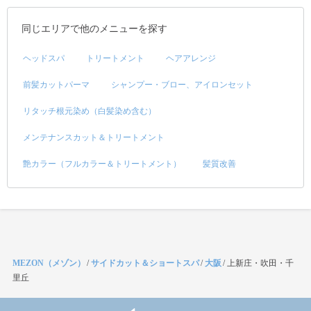
同じエリアで他のメニューを探す
ヘッドスパ
トリートメント
ヘアアレンジ
前髪カットパーマ
シャンプー・ブロー、アイロンセット
リタッチ根元染め（白髪染め含む）
メンテナンスカット＆トリートメント
艶カラー（フルカラー＆トリートメント）
髪質改善
MEZON（メゾン）
/
サイドカット＆ショートスパ
/
大阪
/
上新庄・吹田・千
里丘