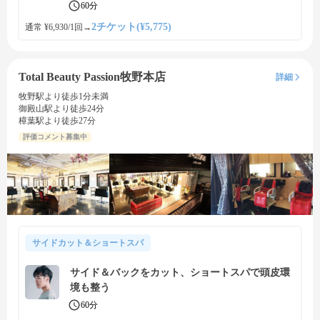
60分
2チケット(¥5,775)
通常 ¥6,930/1回
→
Total Beauty Passion牧野本店
詳細
牧野駅より徒歩1分未満
御殿山駅より徒歩24分
樟葉駅より徒歩27分
評価コメント募集中
サイドカット＆ショートスパ
サイド＆バックをカット、ショートスパで頭皮環
境も整う
60分