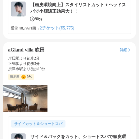
【頭皮環境向上】スタイリストカット＋ヘッドス
パで小顔矯正効果大！！
90分
2チケット(¥5,775)
通常 ¥8,799/1回
→
aGland villa 吹田
詳細
岸辺駅より徒歩2分
正雀駅より徒歩3分
摂津市駅より徒歩19分
0%
満足度
サイドカット＆ショートスパ
サイド＆バックをカット、ショートスパで頭皮環