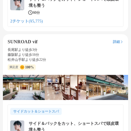
境も整う
60分
2チケット(¥5,775)
SUNROAD vif
詳細
長尾駅より徒歩3分
藤阪駅より徒歩16分
松井山手駅より徒歩22分
100%
満足度
サイドカット＆ショートスパ
サイド＆バックをカット、ショートスパで頭皮環
境も整う