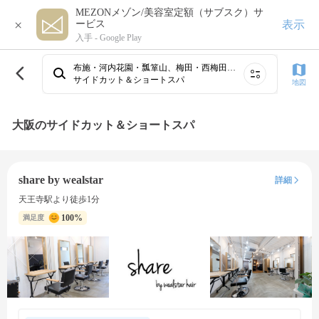
MEZONメゾン/美容室定額（サブスク）サ
×
表示
ービス
入手 -
Google Play
布施・河内花園・瓢箪山、梅田・西梅田、心斎橋・難波・天王寺、北新地・肥後橋、寝屋川市・香里園、枚方市・樟葉・河内磐船・長尾、高石・府中・岸和田・泉佐野、堺・なかもず・深井・狭山・河内長野・鳳、鴫野・住道・四条畷・緑橋・石切・布施・花園、庄内・服部・岡町・豊中⋯
サイドカット＆ショートスパ
地図
大阪のサイドカット＆ショートスパ
share by wealstar
詳細
天王寺駅より徒歩1分
100%
満足度