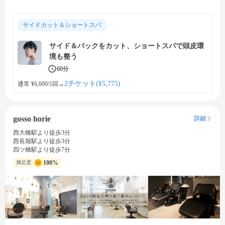
サイドカット＆ショートスパ
サイド＆バックをカット、ショートスパで頭皮環
境も整う
60分
2チケット(¥5,775)
通常 ¥6,600/1回
→
gosso horie
詳細
西大橋駅より徒歩3分
西長堀駅より徒歩3分
四ツ橋駅より徒歩7分
100%
満足度