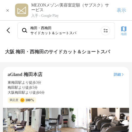
MEZONメゾン/美容室定額（サブスク）サ
×
表示
ービス
入手 -
Google Play
梅田・西梅田
サイドカット＆ショートスパ
地図
大阪 梅田・西梅田のサイドカット＆ショートスパ
aGland 梅田本店
詳細
東梅田駅より徒歩3分
梅田駅より徒歩5分
大阪梅田駅より徒歩6分
100%
満足度