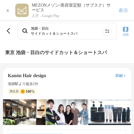
MEZONメゾン/美容室定額（サブスク）サ
×
表示
ービス
入手 -
Google Play
池袋・目白
サイドカット＆ショートスパ
地図
東京 池袋・目白のサイドカット＆ショートスパ
Kanón Hair design
詳細
池袋駅より徒歩2分
100%
満足度