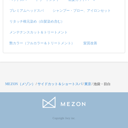
プレミアムヘッドスパ
シャンプー・ブロー、アイロンセット
リタッチ根元染め（白髪染め含む）
メンテナンスカット＆トリートメント
艶カラー（フルカラー＆トリートメント）
髪質改善
MEZON（メゾン）
/
サイドカット＆ショートスパ
/
東京
/
池袋・目白
Copyright Jocy inc.