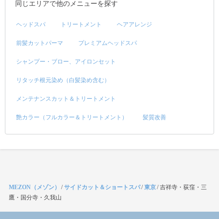
同じエリアで他のメニューを探す
ヘッドスパ
トリートメント
ヘアアレンジ
前髪カットパーマ
プレミアムヘッドスパ
シャンプー・ブロー、アイロンセット
リタッチ根元染め（白髪染め含む）
メンテナンスカット＆トリートメント
艶カラー（フルカラー＆トリートメント）
髪質改善
MEZON（メゾン）
/
サイドカット＆ショートスパ
/
東京
/
吉祥寺・荻窪・三
鷹・国分寺・久我山