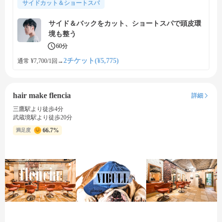
サイドカット＆ショートスパ
サイド＆バックをカット、ショートスパで頭皮環
境も整う
60分
2チケット(¥5,775)
通常 ¥7,700/1回
→
hair make flencia
詳細
三鷹駅より徒歩4分
武蔵境駅より徒歩20分
66.7%
満足度