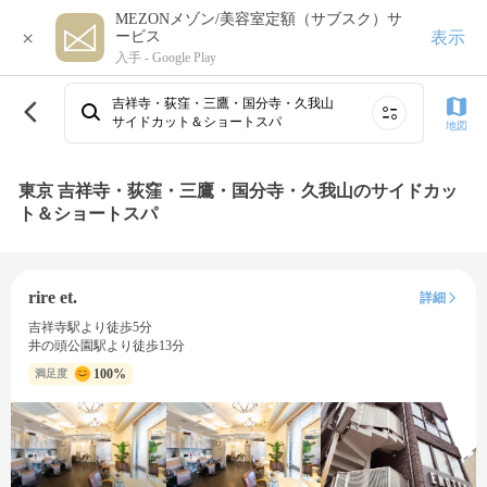
MEZONメゾン/美容室定額（サブスク）サ
×
表示
ービス
入手 -
Google Play
吉祥寺・荻窪・三鷹・国分寺・久我山
サイドカット＆ショートスパ
地図
東京 吉祥寺・荻窪・三鷹・国分寺・久我山のサイドカッ
ト＆ショートスパ
rire et.
詳細
吉祥寺駅より徒歩5分
井の頭公園駅より徒歩13分
100%
満足度