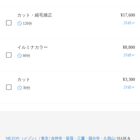
カット・縮毛矯正
¥17,600
詳細
120分
イルミナカラー
¥8,800
詳細
60分
カット
¥3,300
詳細
30分
MEZON（メゾン）
/
東京
/
吉祥寺・荻窪・三鷹・国分寺・久我山
/
HAIR &