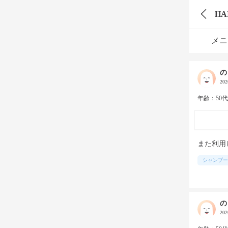
HA
メニ
の
20
年齢：50
また利用
シャンプー
の
20