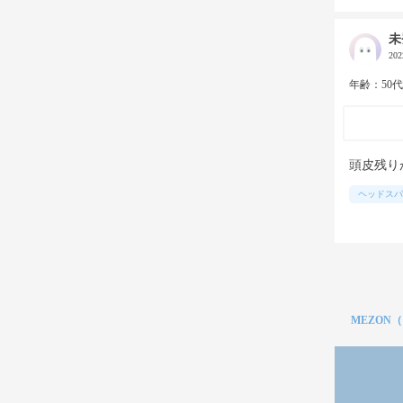
未
20
年齢：50
頭皮残り
ヘッドスパ
MEZON