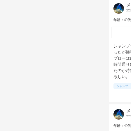
メ
20
年齢：40
シャンプ
ったが接
ブローは
時間通り
たのか時
欲しい。
シャンプー
メ
20
年齢：40