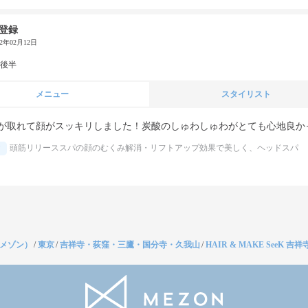
登録
22年02月12日
代後半
メニュー
スタイリスト
が取れて顔がスッキリしました！炭酸のしゅわしゅわがとても心地良か
頭筋リリーススパの顔のむくみ解消・リフトアップ効果で美しく、ヘッドスパ
（メゾン）
/
東京
/
吉祥寺・荻窪・三鷹・国分寺・久我山
/
HAIR & MAKE SeeK 吉祥