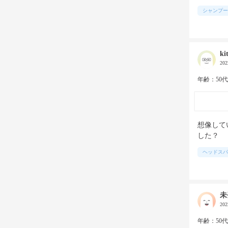
シャンプー
ki
20
年齢：50
想像して
した？
ヘッドスパ
未
20
年齢：50