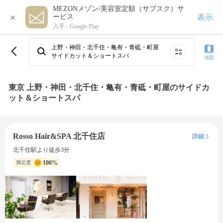
MEZONメゾン/美容室定額（サブスク）サ
×
表示
ービス
入手 -
Google Play
上野・神田・北千住・亀有・青砥・町屋
サイドカット＆ショートスパ
地図
東京 上野・神田・北千住・亀有・青砥・町屋のサイドカ
ット＆ショートスパ
Rosso Hair&SPA 北千住店
詳細
北千住駅より徒歩3分
100%
満足度