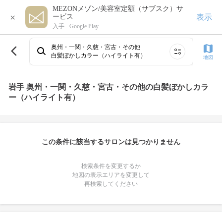
MEZONメゾン/美容室定額（サブスク）サ
×
表示
ービス
入手 -
Google Play
奥州・一関・久慈・宮古・その他
白髪ぼかしカラー（ハイライト有）
地図
岩手 奥州・一関・久慈・宮古・その他の白髪ぼかしカラ
ー（ハイライト有）
この条件に該当するサロンは見つかりません
検索条件を変更するか
地図の表示エリアを変更して
再検索してください