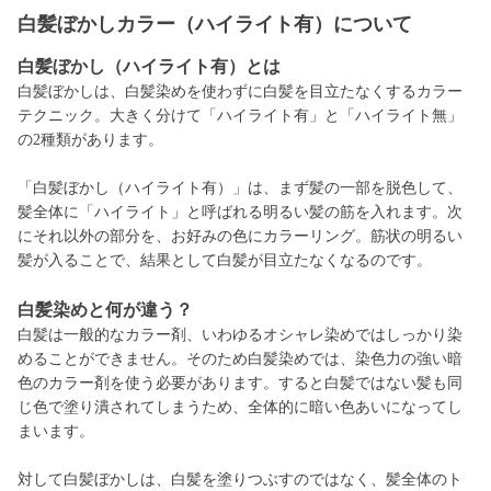
白髪ぼかしカラー（ハイライト有）について
白髪ぼかし（ハイライト有）とは
白髪ぼかしは、白髪染めを使わずに白髪を目立たなくするカラー
テクニック。大きく分けて「ハイライト有」と「ハイライト無」
の2種類があります。
「白髪ぼかし（ハイライト有）」は、まず髪の一部を脱色して、
髪全体に「ハイライト」と呼ばれる明るい髪の筋を入れます。次
にそれ以外の部分を、お好みの色にカラーリング。筋状の明るい
髪が入ることで、結果として白髪が目立たなくなるのです。
白髪染めと何が違う？
白髪は一般的なカラー剤、いわゆるオシャレ染めではしっかり染
めることができません。そのため白髪染めでは、染色力の強い暗
色のカラー剤を使う必要があります。すると白髪ではない髪も同
じ色で塗り潰されてしまうため、全体的に暗い色あいになってし
まいます。
対して白髪ぼかしは、白髪を塗りつぶすのではなく、髪全体のト