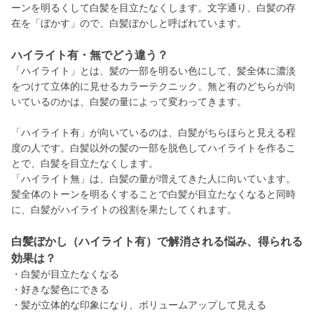
ーンを明るくして白髪を目立たなくします。文字通り、白髪の存
在を「ぼかす」ので、白髪ぼかしと呼ばれています。
ハイライト有・無でどう違う？
「ハイライト」とは、髪の一部を明るい色にして、髪全体に濃淡
をつけて立体的に見せるカラーテクニック。無と有のどちらが向
いているのかは、白髪の量によって変わってきます。
「ハイライト有」が向いているのは、白髪がちらほらと見える程
度の人です。白髪以外の髪の一部を脱色してハイライトを作るこ
とで、白髪を目立たなくします。
「ハイライト無」は、白髪の量が増えてきた人に向いています。
髪全体のトーンを明るくすることで白髪が目立たなくなると同時
に、白髪がハイライトの役割を果たしてくれます。
白髪ぼかし（ハイライト有）で解消される悩み、得られる
効果は？
・白髪が目立たなくなる
・好きな髪色にできる
・髪が立体的な印象になり、ボリュームアップして見える