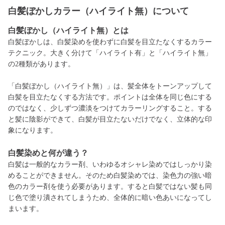
白髪ぼかしカラー（ハイライト無）について
白髪ぼかし（ハイライト無）とは
白髪ぼかしは、白髪染めを使わずに白髪を目立たなくするカラー
テクニック。大きく分けて「ハイライト有」と「ハイライト無」
の2種類があります。
「白髪ぼかし（ハイライト無）」は、髪全体をトーンアップして
白髪を目立たなくする方法です。ポイントは全体を同じ色にする
のではなく、少しずつ濃淡をつけてカラーリングすること。する
と髪に陰影ができて、白髪が目立たないだけでなく、立体的な印
象になります。
白髪
染めと何が違う？
白髪は一般的なカラー剤、いわゆるオシャレ染めではしっかり染
めることができません。そのため白髪染めでは、染色力の強い暗
色のカラー剤を使う必要があります。すると白髪ではない髪も同
じ色で塗り潰されてしまうため、全体的に暗い色あいになってし
まいます。