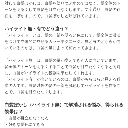
対して白髪ぼかしは、白髪を塗りつぶすのではなく、髪全体のト
ーンを明るくして白髪を目立たなくします。文字通り、白髪の存
在を「ぼかす」ので、白髪ぼかしと呼ばれています。
ハイライト無・有でどう違う？
「ハイライト」とは、髪の一部を明るい色にして、髪全体に濃淡
をつけて立体的に見せるカラーテクニック。無と有のどちらが向
いているのかは、白髪の量によって変わってきます。
「ハイライト無」は、白髪の量が増えてきた人に向いています。
髪全体のトーンを明るくすることで白髪が目立たなくなると同時
に、白髪がハイライトの役割を果たしてくれます。
「ハイライト有」が向いているのは、白髪がちらほらと見える程
度の人です。白髪以外の髪の一部を脱色してハイライトを作るこ
とで、白髪を目立たなくします。
白髪ぼかし（ハイライト無）で解消される悩み、得られる
効果は？
・白髪が目立たなくなる
・好きな髪色にできる