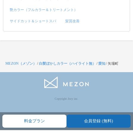
艶カラー（フルカラー＆トリートメント）
サイドカット＆ショートスパ
髪質改善
MEZON（メゾン）
/
白髪ぼかしカラー（ハイライト無）
/
愛知
/
矢場町
Copyright Jocy inc.
料金プラン
会員登録 (無料)