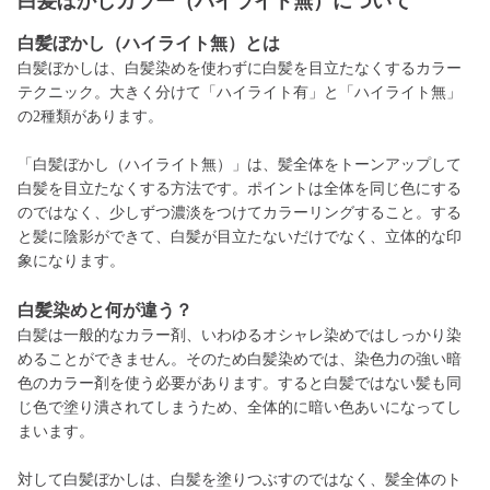
白髪ぼかしカラー（ハイライト無）について
白髪ぼかし（ハイライト無）とは
白髪ぼかしは、白髪染めを使わずに白髪を目立たなくするカラー
テクニック。大きく分けて「ハイライト有」と「ハイライト無」
の2種類があります。
「白髪ぼかし（ハイライト無）」は、髪全体をトーンアップして
白髪を目立たなくする方法です。ポイントは全体を同じ色にする
のではなく、少しずつ濃淡をつけてカラーリングすること。する
と髪に陰影ができて、白髪が目立たないだけでなく、立体的な印
象になります。
白髪
染めと何が違う？
白髪は一般的なカラー剤、いわゆるオシャレ染めではしっかり染
めることができません。そのため白髪染めでは、染色力の強い暗
色のカラー剤を使う必要があります。すると白髪ではない髪も同
じ色で塗り潰されてしまうため、全体的に暗い色あいになってし
まいます。
対して白髪ぼかしは、白髪を塗りつぶすのではなく、髪全体のト