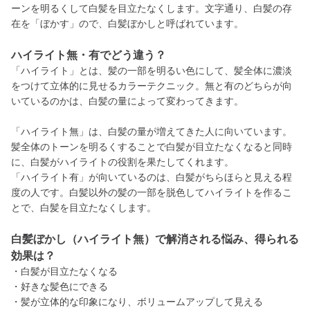
ーンを明るくして白髪を目立たなくします。文字通り、白髪の存
在を「ぼかす」ので、白髪ぼかしと呼ばれています。
ハイライト無・有でどう違う？
「ハイライト」とは、髪の一部を明るい色にして、髪全体に濃淡
をつけて立体的に見せるカラーテクニック。無と有のどちらが向
いているのかは、白髪の量によって変わってきます。
「ハイライト無」は、白髪の量が増えてきた人に向いています。
髪全体のトーンを明るくすることで白髪が目立たなくなると同時
に、白髪がハイライトの役割を果たしてくれます。
「ハイライト有」が向いているのは、白髪がちらほらと見える程
度の人です。白髪以外の髪の一部を脱色してハイライトを作るこ
とで、白髪を目立たなくします。
白髪ぼかし（ハイライト無）で解消される悩み、得られる
効果は？
・白髪が目立たなくなる
・好きな髪色にできる
・髪が立体的な印象になり、ボリュームアップして見える