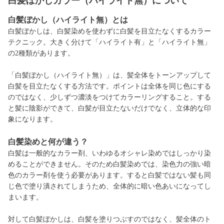
白髪ぼかしカラー（ハイライト無）について
白髪ぼかし（ハイライト無）とは
白髪ぼかしは、白髪染めを使わずに白髪を目立たなくするカラー
テクニック。大きく分けて「ハイライト有」と「ハイライト無」
の2種類があります。
「白髪ぼかし（ハイライト無）」は、髪全体をトーンアップして
白髪を目立たなくする方法です。ポイントは全体を同じ色にする
のではなく、少しずつ濃淡をつけてカラーリングすること。する
と髪に陰影ができて、白髪が目立たないだけでなく、立体的な印
象になります。
白髪
染めと何が違う？
白髪は一般的なカラー剤、いわゆるオシャレ染めではしっかり染
めることができません。そのため白髪染めでは、染色力の強い暗
色のカラー剤を使う必要があります。すると白髪ではない髪も同
じ色で塗り潰されてしまうため、全体的に暗い色あいになってし
まいます。
対して白髪ぼかしは、白髪を塗りつぶすのではなく、髪全体のト