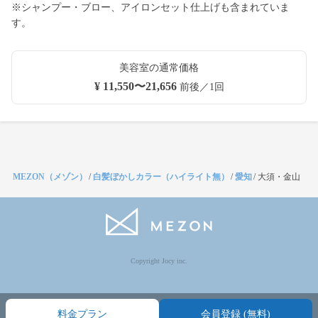
※シャンプー・ブロー、アイロンセット仕上げも含まれていま
す。
美容室の通常価格
¥ 11,550〜21,656
前後／1回
MEZON（メゾン）
/
白髪ぼかしカラー（ハイライト無）
/
愛知
/
大須・金山
Copyright Jocy inc.
料金プラン
会員登録 (無料)