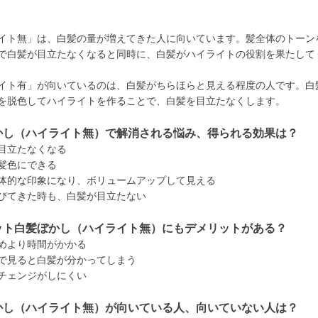
イト無」は、白髪の量が増えてきた人に向いています。髪全体のトーン
で白髪が目立たなくなると同時に、白髪がハイライトの役割を果たして
イト有」が向いているのは、白髪がちらほらと見える程度の人です。白
を脱色してハイライトを作ることで、白髪を目立たなくします。
かし（ハイライト無）で解消される悩み、得られる効果は？
目立たなくなる
髪色にできる
体的な印象になり、ボリュームアップして見える
びてきた時も、白髪が目立たない
ット白髪ぼかし（ハイライト無）にもデメリットがある？
めより時間がかかる
で見ると白髪が分かってしまう
チェンジがしにくい
かし（ハイライト無）が向いている人、向いていない人は？