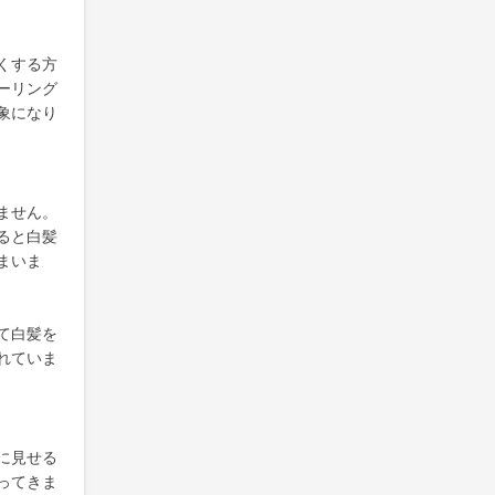
くする方
ーリング
象になり
ません。
ると白髪
まいま
て白髪を
れていま
に見せる
ってきま