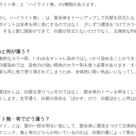
ライト有」と「ハイライト無」の2種類があります。
かし（ハイライト無）」は、髪全体をトーンアップして白髪を目立たな
ポイントは全体を同じ色にするのではなく、少しずつ濃淡をつけてカラ
。すると髪に陰影ができて、白髪が目立たないだけでなく、立体的な印
めと何が違う？
般的なカラー剤、いわゆるオシャレ染めではしっかり染めることができ
白髪染めでは、染色力の強い暗色のカラー剤を使う必要があります。す
髪も同じ色で塗り潰されてしまうため、全体的に暗い色あいになってし
髪ぼかしは、白髪を塗りつぶすのではなく、髪全体のトーンを明るくし
くします。文字通り、白髪の存在を「ぼかす」ので、白髪ぼかしと呼ば
イト無・有でどう違う？
イト」とは、髪の一部を明るい色にして、髪全体に濃淡をつけて立体的
クニック。無と有のどちらが向いているのかは、白髪の量によって変わ