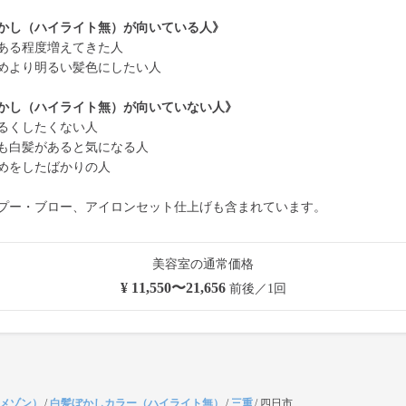
かし（ハイライト無）が向いている人》
ある程度増えてきた人
めより明るい髪色にしたい人
かし（ハイライト無）が向いていない人》
るくしたくない人
も白髪があると気になる人
めをしたばかりの人
プー・ブロー、アイロンセット仕上げも含まれています。
美容室の通常価格
¥ 11,550〜21,656
前後／1回
（メゾン）
/
白髪ぼかしカラー（ハイライト無）
/
三重
/
四日市