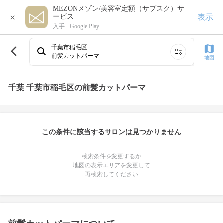
MEZONメゾン/美容室定額（サブスク）サ
×
表示
ービス
入手 -
Google Play
千葉市稲毛区
前髪カットパーマ
地図
千葉 千葉市稲毛区の前髪カットパーマ
この条件に該当するサロンは見つかりません
検索条件を変更するか
地図の表示エリアを変更して
再検索してください