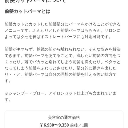
前髪カットパーマについて
前髪カットパーマとは
前髪カットとカットした前髪部分にパーマをかけることができる
メニューです。ふんわりとした前髪パーマはもちろん、サロンに
よってはクセを伸ばすストレートパーマにも対応可能です。
前髪がキマらず、朝鏡の前から離れられない。そんな悩みを解決
できます。前髪パーマをあてることで、流したい前髪の方向をつ
くったり、癖でパカッと別れてしまう前髪を抑えたり、ペタッと
なってしまう前髪をふわっとさせたり、部分的に動きを出した
り・・と、前髪パーマは自分の理想の前髪を叶える強い味方で
す。
※シャンプー・ブロー、アイロンセット仕上げも含まれていま
す。
美容室の通常価格
¥ 6,930〜9,350
前後／1回