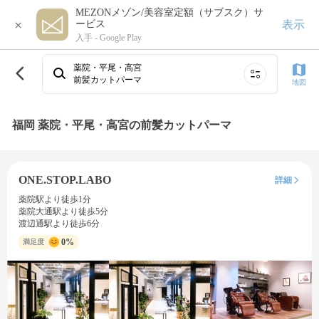
MEZONメゾン/美容室定額（サブスク）サ
×
表示
ービス
入手 -
Google Play
薬院・平尾・高宮
前髪カットパーマ
地図
福岡 薬院・平尾・高宮の前髪カットパーマ
ONE.STOP.LABO
詳細
薬院駅より徒歩1分
薬院大通駅より徒歩5分
渡辺通駅より徒歩6分
0%
満足度