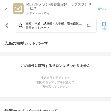
MEZONメゾン/美容室定額（サブスク）サ
×
表示
ービス
入手 -
Google Play
立町・本通・紙屋町・大手町、安佐南区、西広島・井口・五日市、八丁堀・幟町・胡町、府中・海田・安芸区、袋町・中町・三川町・並木通り
前髪カットパーマ
地図
広島の前髪カットパーマ
この条件に該当するサロンは見つかりません
検索条件を変更するか
地図の表示エリアを変更して
再検索してください