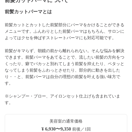
前髪カットパーマについて
前髪カットパーマとは
前髪カットとカットした前髪部分にパーマをかけることができる
メニューです。ふんわりとした前髪パーマはもちろん、サロンに
よってはクセを伸ばすストレートパーマにも対応可能です。
前髪がキマらず、朝鏡の前から離れられない。そんな悩みを解決
できます。前髪パーマをあてることで、流したい前髪の方向をつ
くったり、癖でパカッと別れてしまう前髪を抑えたり、ペタッと
なってしまう前髪をふわっとさせたり、部分的に動きを出した
り・・と、前髪パーマは自分の理想の前髪を叶える強い味方で
す。
※シャンプー・ブロー、アイロンセット仕上げも含まれていま
す。
美容室の通常価格
¥ 6,930〜9,350
前後／1回