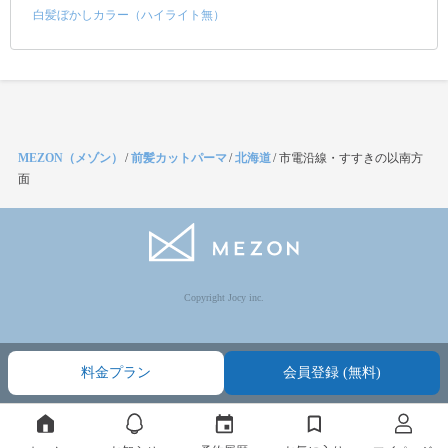
白髪ぼかしカラー（ハイライト無）
MEZON（メゾン）
/
前髪カットパーマ
/
北海道
/
市電沿線・すすきの以南方
面
Copyright Jocy inc.
料金プラン
会員登録 (無料)