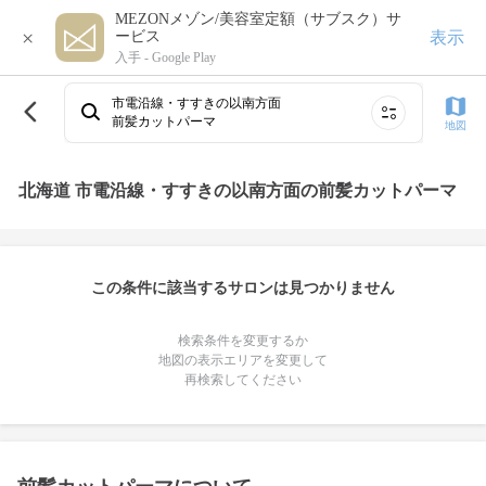
MEZONメゾン/美容室定額（サブスク）サ
×
表示
ービス
入手 -
Google Play
市電沿線・すすきの以南方面
前髪カットパーマ
地図
北海道 市電沿線・すすきの以南方面の前髪カットパーマ
この条件に該当するサロンは見つかりません
検索条件を変更するか
地図の表示エリアを変更して
再検索してください