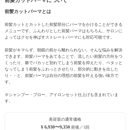
前髪カットパーマについて
前髪カットパーマとは
前髪カットとカットした前髪部分にパーマをかけることができる
メニューです。ふんわりとした前髪パーマはもちろん、サロンに
よってはクセを伸ばすストレートパーマにも対応可能です。
前髪がキマらず、朝鏡の前から離れられない。そんな悩みを解決
できます。前髪パーマをあてることで、流したい前髪の方向をつ
くったり、癖でパカッと別れてしまう前髪を抑えたり、ペタッと
なってしまう前髪をふわっとさせたり、部分的に動きを出した
り・・と、前髪パーマは自分の理想の前髪を叶える強い味方で
す。
※シャンプー・ブロー、アイロンセット仕上げも含まれていま
す。
美容室の通常価格
¥ 6,930〜9,350
前後／1回