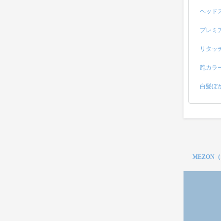
ヘッド
プレミ
リタッ
艶カラ
白髪ぼ
MEZON