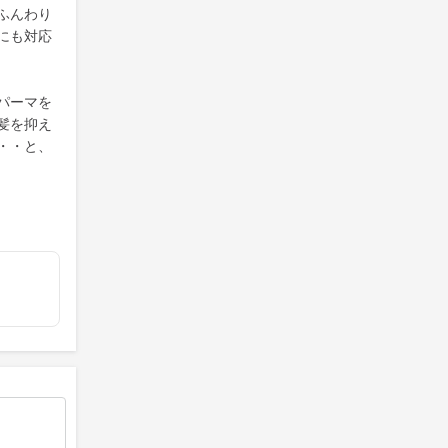
ふんわり
にも対応
パーマを
髪を抑え
・・と、