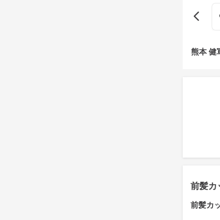
熊本 
前髪カ
前髪カ