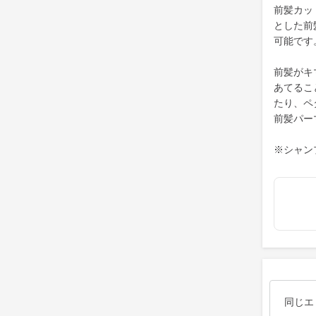
前髪カッ
とした前
可能です
前髪がキ
あてるこ
たり、ペ
前髪パー
※シャン
同じエ