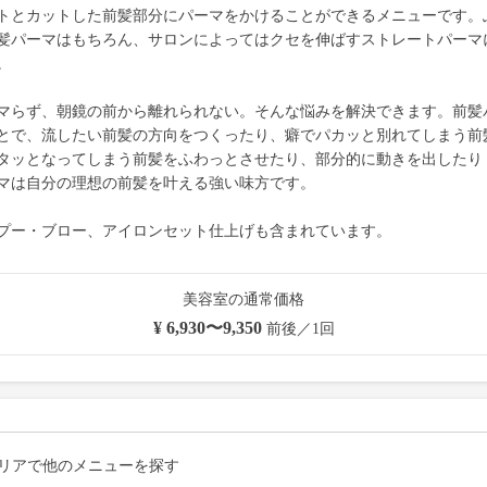
トとカットした前髪部分にパーマをかけることができるメニューです。
髪パーマはもちろん、サロンによってはクセを伸ばすストレートパーマ
。
マらず、朝鏡の前から離れられない。そんな悩みを解決できます。前髪
とで、流したい前髪の方向をつくったり、癖でパカッと別れてしまう前
タッとなってしまう前髪をふわっとさせたり、部分的に動きを出したり
マは自分の理想の前髪を叶える強い味方です。
プー・ブロー、アイロンセット仕上げも含まれています。
美容室の通常価格
¥ 6,930〜9,350
前後／1回
リアで他のメニューを探す