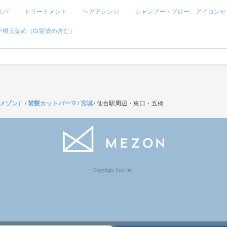
スパ
トリートメント
ヘアアレンジ
シャンプー・ブロー、アイロンセ
チ根元染め（白髪染め含む）
（メゾン）
/
前髪カットパーマ
/
宮城
/
仙台駅周辺・東口・五橋
Copyright Jocy inc.