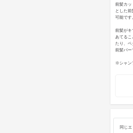
前髪カッ
とした前
可能です
前髪がキ
あてるこ
たり、ペ
前髪パー
※シャン
同じエ