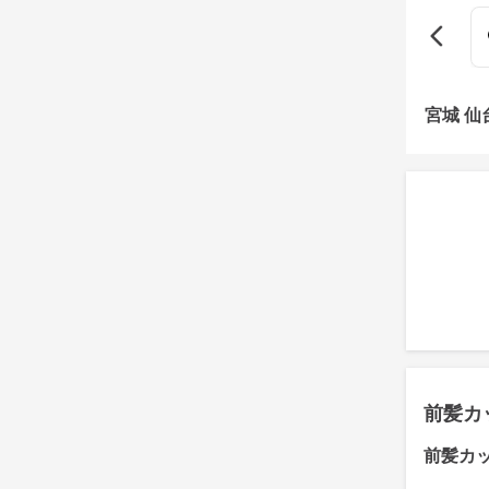
宮城 
前髪カ
前髪カ