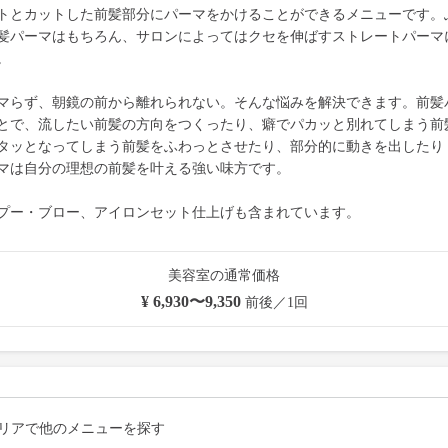
トとカットした前髪部分にパーマをかけることができるメニューです。
髪パーマはもちろん、サロンによってはクセを伸ばすストレートパーマ
。
マらず、朝鏡の前から離れられない。そんな悩みを解決できます。前髪
とで、流したい前髪の方向をつくったり、癖でパカッと別れてしまう前
タッとなってしまう前髪をふわっとさせたり、部分的に動きを出したり
マは自分の理想の前髪を叶える強い味方です。
プー・ブロー、アイロンセット仕上げも含まれています。
美容室の通常価格
¥ 6,930〜9,350
前後／1回
リアで他のメニューを探す