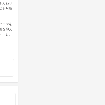
ふんわり
にも対応
パーマを
髪を抑え
・・と、