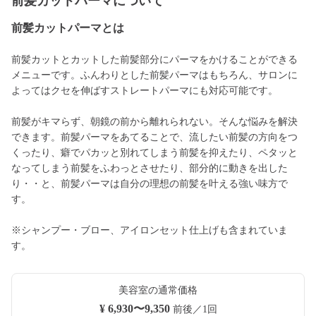
前髪カットパーマについて
前髪カットパーマとは
前髪カットとカットした前髪部分にパーマをかけることができる
メニューです。ふんわりとした前髪パーマはもちろん、サロンに
よってはクセを伸ばすストレートパーマにも対応可能です。
前髪がキマらず、朝鏡の前から離れられない。そんな悩みを解決
できます。前髪パーマをあてることで、流したい前髪の方向をつ
くったり、癖でパカッと別れてしまう前髪を抑えたり、ペタッと
なってしまう前髪をふわっとさせたり、部分的に動きを出した
り・・と、前髪パーマは自分の理想の前髪を叶える強い味方で
す。
※シャンプー・ブロー、アイロンセット仕上げも含まれていま
す。
美容室の通常価格
¥ 6,930〜9,350
前後／1回