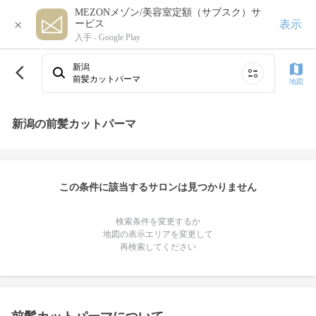
MEZONメゾン/美容室定額（サブスク）サ
×
表示
ービス
入手 -
Google Play
新潟
前髪カットパーマ
地図
新潟の前髪カットパーマ
この条件に該当するサロンは見つかりません
検索条件を変更するか
地図の表示エリアを変更して
再検索してください