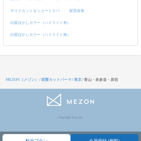
サイドカット＆ショートスパ
髪質改善
白髪ぼかしカラー（ハイライト有）
白髪ぼかしカラー（ハイライト無）
MEZON（メゾン）
/
前髪カットパーマ
/
東京
/
青山・表参道・原宿
Copyright Jocy inc.
料金プラン
会員登録 (無料)