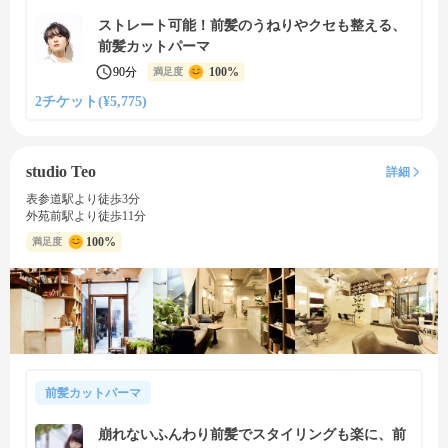
ストレート可能！前髪のうねりやクセも整える、
前髪カットパーマ
90分
100%
満足度
2チケット(¥5,775)
studio Teo
詳細
表参道駅より徒歩3分
外苑前駅より徒歩11分
100%
満足度
前髪カットパーマ
崩れないふんわり前髪でスタイリングも楽に、前