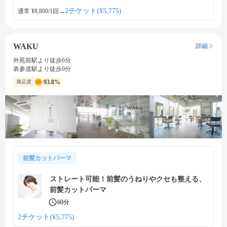
2チケット(¥5,775)
通常 ¥8,800/1回
→
WAKU
詳細
外苑前駅より徒歩6分
表参道駅より徒歩9分
93.8%
満足度
前髪カットパーマ
ストレート可能！前髪のうねりやクセも整える、
前髪カットパーマ
60分
2チケット(¥5,775)