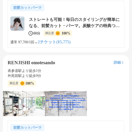
前髪カットパーマ
ストレートも可能！毎日のスタイリングが簡単に
なる、前髪カット・パーマ。炭酸ケアの特典つ
き！
60分
100%
満足度
2チケット(¥5,775)
通常 ¥7,700/1回
→
RENJISHI omotesando
詳細
表参道駅より徒歩1分
外苑前駅より徒歩9分
100%
満足度
前髪カットパーマ