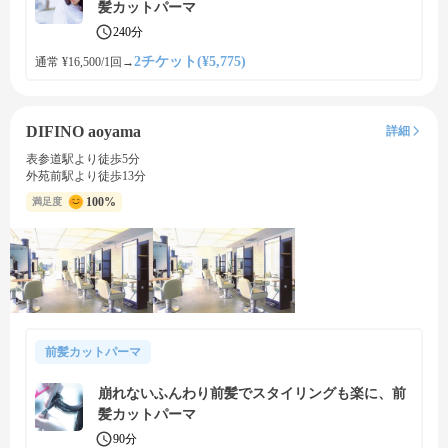
髪カットパーマ
240分
2チケット(¥5,775)
通常 ¥16,500/1回
→
DIFINO aoyama
詳細
表参道駅より徒歩5分
外苑前駅より徒歩13分
100%
満足度
前髪カットパーマ
崩れないふんわり前髪でスタイリングも楽に、前
髪カットパーマ
90分