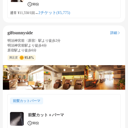
90分
2チケット(¥5,775)
通常 ¥11,550/1回
→
giftsunnyside
詳細
明治神宮前〈原宿〉駅より徒歩2分
明治神宮前駅より徒歩4分
原宿駅より徒歩6分
95.8%
満足度
前髪カットパーマ
前髪カット＋パーマ
90分