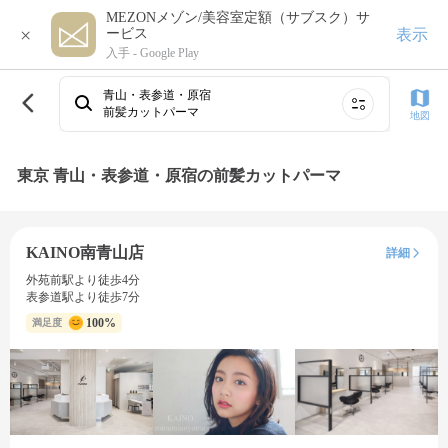
MEZONメゾン/美容室定額（サブスク）サ
×
表示
ービス
入手 -
Google Play
青山・表参道・原宿
前髪カットパーマ
地図
東京 青山・表参道・原宿の前髪カットパーマ
KAINO南青山店
詳細
外苑前駅より徒歩4分
表参道駅より徒歩7分
100%
満足度