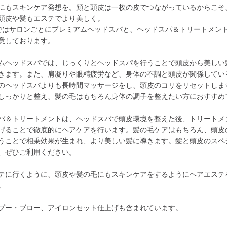
にもスキンケア発想を。顔と頭皮は一枚の皮でつながっているからこそ
頭皮や髪もエステでより美しく。
Nではサロンごとにプレミアムヘッドスパと、ヘッドスパ＆トリートメン
意しております。
ムヘッドスパでは、じっくりとヘッドスパを行うことで頭皮から美しい
きます。また、肩凝りや眼精疲労など、身体の不調と頭皮が関係してい
のヘッドスパよりも長時間マッサージをし、頭皮のコリをリセットしま
しっかりと整え、髪の毛はもちろん身体の調子を整えたい方におすすめ
パ＆トリートメントは、ヘッドスパで頭皮環境を整えた後、トリートメ
げることで徹底的にヘアケアを行います。髪の毛ケアはもちろん、頭皮
うことで相乗効果が生まれ、より美しい髪に導きます。髪と頭皮のスペ
、ぜひご利用ください。
テに行くように、頭皮や髪の毛にもスキンケアをするようにヘアエステ
。
プー・ブロー、アイロンセット仕上げも含まれています。