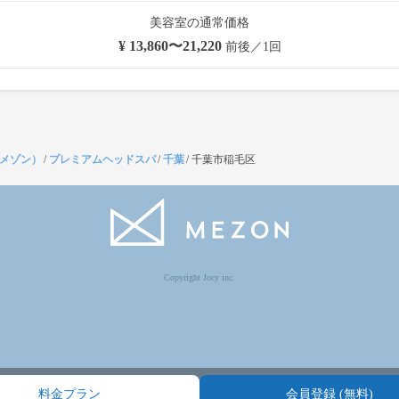
美容室の通常価格
¥ 13,860〜21,220
前後／1回
（メゾン）
/
プレミアムヘッドスパ
/
千葉
/
千葉市稲毛区
Copyright Jocy inc.
料金プラン
会員登録 (無料)