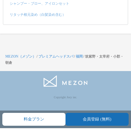
シャンプー・ブロー、アイロンセット
リタッチ根元染め（白髪染め含む）
MEZON（メゾン）
/
プレミアムヘッドスパ
/
福岡
/
筑紫野・太宰府・小郡・
朝倉
Copyright Jocy inc.
料金プラン
会員登録 (無料)