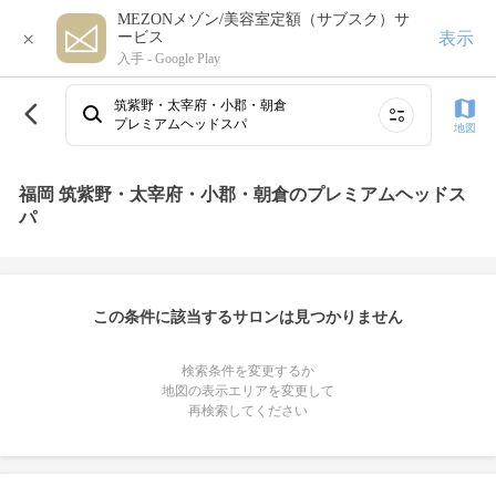
MEZONメゾン/美容室定額（サブスク）サ
×
表示
ービス
入手 -
Google Play
筑紫野・太宰府・小郡・朝倉
プレミアムヘッドスパ
地図
福岡 筑紫野・太宰府・小郡・朝倉のプレミアムヘッドス
パ
この条件に該当するサロンは見つかりません
検索条件を変更するか
地図の表示エリアを変更して
再検索してください