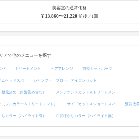
美容室の通常価格
¥ 13,860〜21,220
前後／1回
リアで他のメニューを探す
スパ
トリートメント
ヘアアレンジ
前髪カットパーマ
アムヘッドスパ
シャンプー・ブロー、アイロンセット
チ根元染め（白髪染め含む）
メンテナンスカット＆トリートメント
ー（フルカラー＆トリートメント）
サイドカット＆ショートスパ
髪質改
かしカラー（ハイライト有）
白髪ぼかしカラー（ハイライト無）