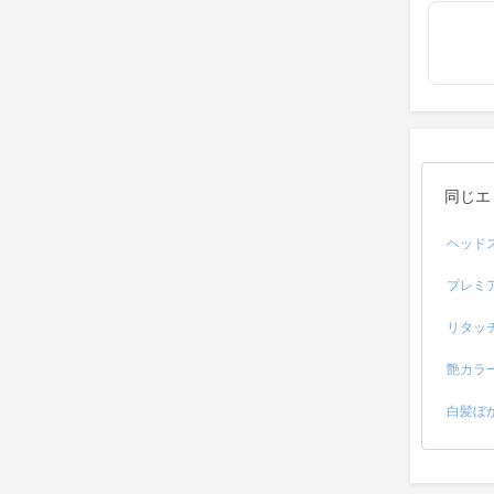
同じエ
ヘッド
プレミ
リタッ
艶カラ
白髪ぼ