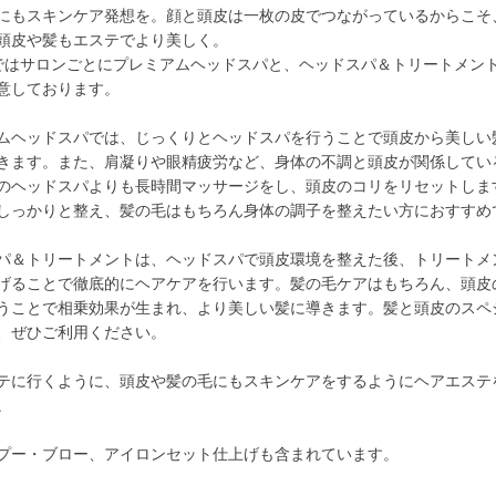
にもスキンケア発想を。顔と頭皮は一枚の皮でつながっているからこそ
頭皮や髪もエステでより美しく。
Nではサロンごとにプレミアムヘッドスパと、ヘッドスパ＆トリートメン
意しております。
ムヘッドスパでは、じっくりとヘッドスパを行うことで頭皮から美しい
きます。また、肩凝りや眼精疲労など、身体の不調と頭皮が関係してい
のヘッドスパよりも長時間マッサージをし、頭皮のコリをリセットしま
しっかりと整え、髪の毛はもちろん身体の調子を整えたい方におすすめ
パ＆トリートメントは、ヘッドスパで頭皮環境を整えた後、トリートメ
げることで徹底的にヘアケアを行います。髪の毛ケアはもちろん、頭皮
うことで相乗効果が生まれ、より美しい髪に導きます。髪と頭皮のスペ
、ぜひご利用ください。
テに行くように、頭皮や髪の毛にもスキンケアをするようにヘアエステ
。
プー・ブロー、アイロンセット仕上げも含まれています。