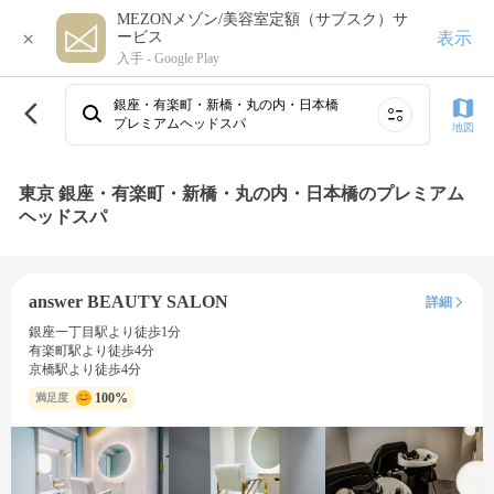
MEZONメゾン/美容室定額（サブスク）サ
×
表示
ービス
入手 -
Google Play
銀座・有楽町・新橋・丸の内・日本橋
プレミアムヘッドスパ
地図
東京 銀座・有楽町・新橋・丸の内・日本橋のプレミアム
ヘッドスパ
answer BEAUTY SALON
詳細
銀座一丁目駅より徒歩1分
有楽町駅より徒歩4分
京橋駅より徒歩4分
100%
満足度