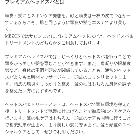
プレミアムヘッドスパとは
頭皮・髪にもスキンケア発想を。顔と頭皮は一枚の皮でつながっ
ているからこそ、肌と同じように頭皮や髪もエステでより美し
く。
MEZONではサロンごとにプレミアムヘッドスパと、ヘッドスパ＆
トリートメントのどちらかをご用意しております。
プレミアムヘッドスパでは、じっくりとヘッドスパを行うことで
頭皮から美しい髪を育むことができます。また、肩凝りや眼精疲
労など、身体の不調と頭皮が関係していることも。通常のヘッド
スパよりも長時間マッサージをし、頭皮のコリをリセットしま
す。頭皮の環境をしっかりと整え、髪の毛はもちろん身体の調子
を整えたい方におすすめです。
ヘッドスパ＆トリートメントは、ヘッドスパで頭皮環境を整えた
後、トリートメントで艶髪に仕上げることで徹底的にヘアケアを
行います。髪の毛ケアはもちろん、頭皮のケアも同時に行うこと
で相乗効果が生まれ、より美しい髪に導きます。髪と頭皮のスペ
シャルケアとして、ぜひご利用ください。