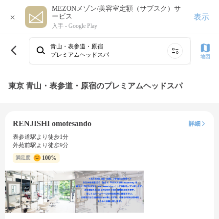
MEZONメゾン/美容室定額（サブスク）サ
×
表示
ービス
入手 -
Google Play
青山・表参道・原宿
プレミアムヘッドスパ
地図
東京 青山・表参道・原宿のプレミアムヘッドスパ
RENJISHI omotesando
詳細
表参道駅より徒歩1分
外苑前駅より徒歩9分
100%
満足度