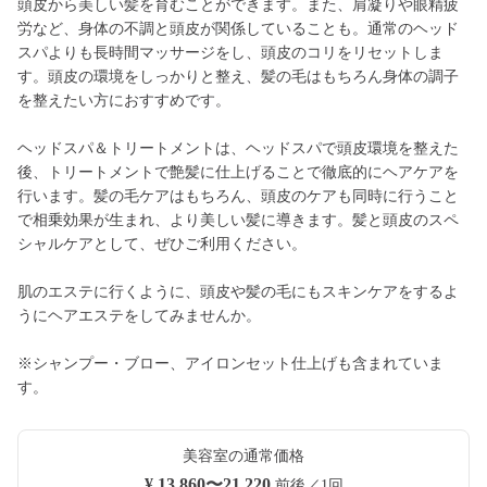
頭皮から美しい髪を育むことができます。また、肩凝りや眼精疲
労など、身体の不調と頭皮が関係していることも。通常のヘッド
スパよりも長時間マッサージをし、頭皮のコリをリセットしま
す。頭皮の環境をしっかりと整え、髪の毛はもちろん身体の調子
を整えたい方におすすめです。
ヘッドスパ＆トリートメントは、ヘッドスパで頭皮環境を整えた
後、トリートメントで艶髪に仕上げることで徹底的にヘアケアを
行います。髪の毛ケアはもちろん、頭皮のケアも同時に行うこと
で相乗効果が生まれ、より美しい髪に導きます。髪と頭皮のスペ
シャルケアとして、ぜひご利用ください。
肌のエステに行くように、頭皮や髪の毛にもスキンケアをするよ
うにヘアエステをしてみませんか。
※シャンプー・ブロー、アイロンセット仕上げも含まれていま
す。
美容室の通常価格
¥ 13,860〜21,220
前後／1回