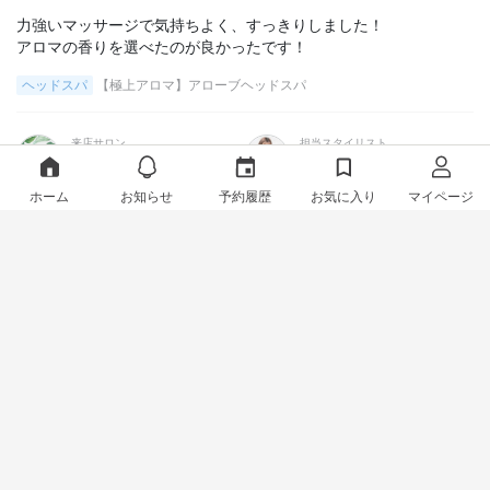
力強いマッサージで気持ちよく、すっきりしました！

アロマの香りを選べたのが良かったです！
ヘッドスパ
【極上アロマ】アローブヘッドスパ
来店サロン
担当スタイリスト
Neolive api
大室 柚花
ホーム
お知らせ
予約履歴
お気に入り
マイページ
えり
2023年02月06日
メニュー
スタイリスト
髪質的に巻が取れやすいと判断され、若干強めに巻いていただい
たおかげで長持ちでした！

とても素敵に巻いてくださりありがとうございました！

またお願いします！
シャンプー・ブロー、アイロンセット
マッサージシャンプーで癒されるシ
ャンプー・スタイリング