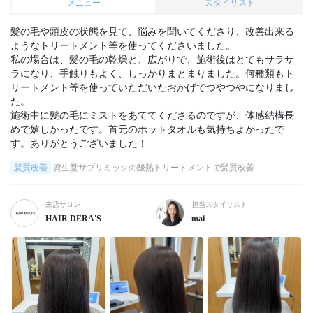
メニュー
スタイリスト
髪の毛や頭皮の状態を見て、悩みを聞いてくださり、改善出来る
ようなトリートメント等を使ってくださいました。

私の場合は、髪の毛の乾燥と、広がりで、施術後はとてもサラサ
ラになり、手触りもよく、しっかりまとまりました。何種類もト
リートメント等を使っていただいたおかげでつやつやになりまし
た。

施術中に髪の毛にミストをあててくださるのですが、体感結構長
めで嬉しかったです。首元のホットタオルも気持ちよかったで
す。ありがとうございました！
髪質改善
資生堂サブリミックの酸熱トリートメントで髪質改善
来店サロン
担当スタイリスト
HAIR DERA'S
mai