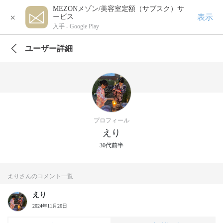
MEZONメゾン/美容室定額（サブスク）サ
×
表示
ービス
入手 -
Google Play
ユーザー詳細
プロフィール
えり
30代前半
えりさんのコメント一覧
えり
2024年11月26日