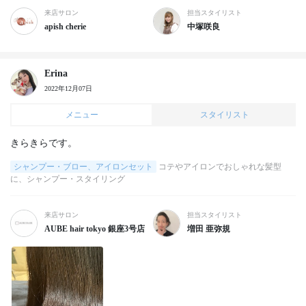
来店サロン
担当スタイリスト
apish cherie
中塚咲良
Erina
2022年12月07日
メニュー
スタイリスト
きらきらです。
シャンプー・ブロー、アイロンセット
コテやアイロンでおしゃれな髪型
に、シャンプー・スタイリング
来店サロン
担当スタイリスト
AUBE hair tokyo 銀座3号店
増田 亜弥規