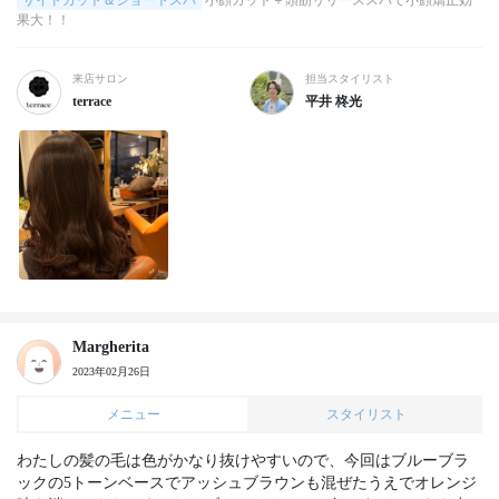
サイドカット＆ショートスパ
小顔カット＋頭筋リリーススパで小顔矯正効
果大！！
来店サロン
担当スタイリスト
terrace
平井 柊光
Margherita
2023年02月26日
メニュー
スタイリスト
わたしの髪の毛は色がかなり抜けやすいので、今回はブルーブラ
ックの5トーンベースでアッシュブラウンも混ぜたうえでオレンジ