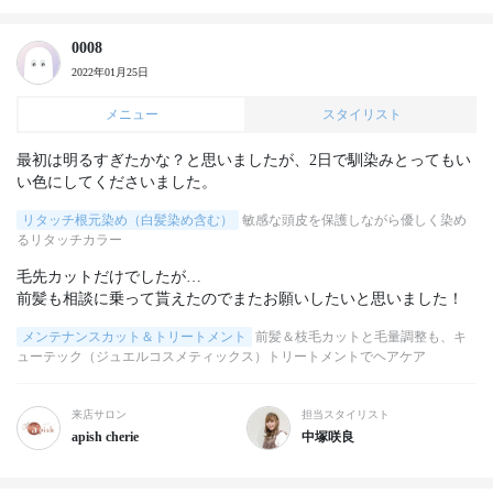
0008
2022年01月25日
メニュー
スタイリスト
最初は明るすぎたかな？と思いましたが、2日で馴染みとってもい
い色にしてくださいました。
リタッチ根元染め（白髪染め含む）
敏感な頭皮を保護しながら優しく染め
るリタッチカラー
毛先カットだけでしたが…

前髪も相談に乗って貰えたのでまたお願いしたいと思いました！
メンテナンスカット＆トリートメント
前髪＆枝毛カットと毛量調整も、キ
ューテック（ジュエルコスメティックス）トリートメントでヘアケア
来店サロン
担当スタイリスト
apish cherie
中塚咲良