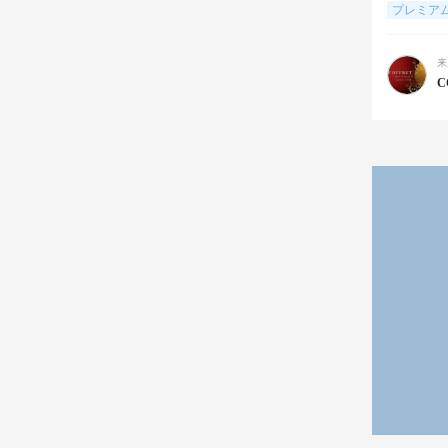
プレミア
来
C