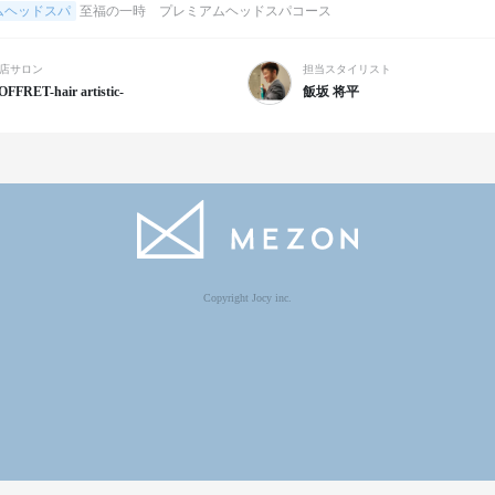
ムヘッドスパ
至福の一時 プレミアムヘッドスパコース
店サロン
担当スタイリスト
OFFRET-hair artistic-
飯坂 将平
Copyright Jocy inc.