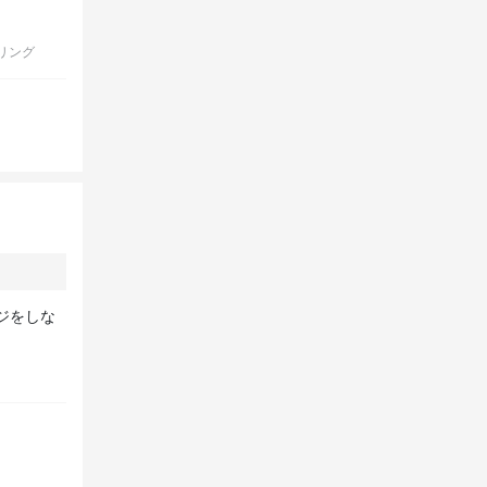
リング
ジをしな