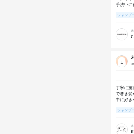
手洗いに
シャンプ
来
C
2
丁寧に施
で巻き髪
中に好き
シャンプ
来
H