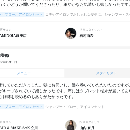
行くかどうか聞いてくださったり、細やかなお気遣いも嬉しかったです
ー・ブロー、アイロンセット
コテやアイロンでおしゃれな髪型に、シャンプー・ス
店サロン
担当スタイリスト
AMINOIA銀座店
石村由希
未登録
022年05月10日
メニュー
スタイリスト
術していただきました。朝にお伺いし、髪を巻いていただいたのですが
がキープされていて嬉しかったです。席にはタブレット端末が置いてあ
な雑誌を読めるのもありがたかったです。
ー・ブロー、アイロンセット
シャンプー・ブロー、アイロンセット
店サロン
担当スタイリスト
AIR & MAKE SeeK 立川
山内 奈月