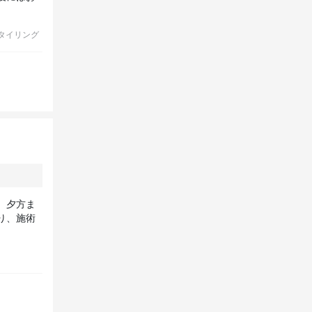
。
タイリング
、夕方ま
り、施術