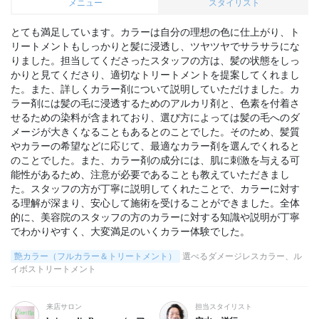
メニュー
スタイリスト
とても満足しています。カラーは自分の理想の色に仕上がり、ト
リートメントもしっかりと髪に浸透し、ツヤツヤでサラサラにな
りました。担当してくださったスタッフの方は、髪の状態をしっ
かりと見てくださり、適切なトリートメントを提案してくれまし
た。また、詳しくカラー剤について説明していただけました。カ
ラー剤には髪の毛に浸透するためのアルカリ剤と、色素を付着さ
せるための染料が含まれており、選び方によっては髪の毛へのダ
メージが大きくなることもあるとのことでした。そのため、髪質
やカラーの希望などに応じて、最適なカラー剤を選んでくれると
のことでした。また、カラー剤の成分には、肌に刺激を与える可
能性があるため、注意が必要であることも教えていただきまし
た。スタッフの方が丁寧に説明してくれたことで、カラーに対す
る理解が深まり、安心して施術を受けることができました。全体
的に、美容院のスタッフの方のカラーに対する知識や説明が丁寧
でわかりやすく、大変満足のいくカラー体験でした。
艶カラー（フルカラー＆トリートメント）
選べるダメージレスカラー、ル
イボストリートメント
来店サロン
担当スタイリスト