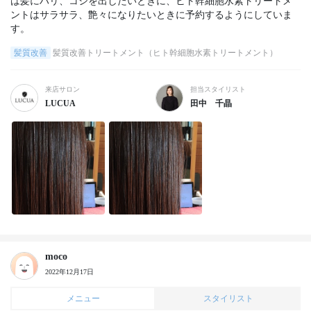
は髪にハリ、コシを出したいときに、ヒト幹細胞水素トリートメ
ントはサラサラ、艶々になりたいときに予約するようにしていま
す。
髪質改善
髪質改善トリートメント（ヒト幹細胞水素トリートメント）
来店サロン
担当スタイリスト
LUCUA
田中 千晶
moco
2022年12月17日
メニュー
スタイリスト