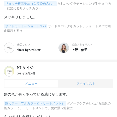
リタッチ根元染め（白髪染め含む）
きれいなグラデーションで毛先まで均
一に染めるリタッチカラー
スッキリしました。
サイドカット＆ショートスパ
サイド＆バックをカット、ショートスパで頭
皮環境も整う
来店サロン
担当スタイリスト
share by wealstar
上野 信子
NJ ケイジ
2024年09月26日
メニュー
スタイリスト
髪の色が良くあっている感じがします。
艶カラー（フルカラー＆トリートメント）
ダメージケアをしながら理想の
艶カラーに。トリートメントで、更に潤う艶髪に
さっぱりした感じに成ります。