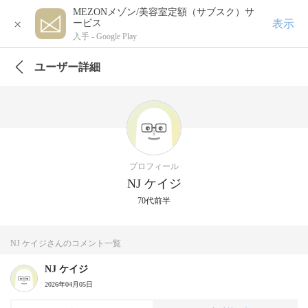
MEZONメゾン/美容室定額（サブスク）サ
×
表示
ービス
入手 -
Google Play
ユーザー詳細
プロフィール
NJ ケイジ
70代前半
NJ ケイジさんのコメント一覧
NJ ケイジ
2026年04月05日