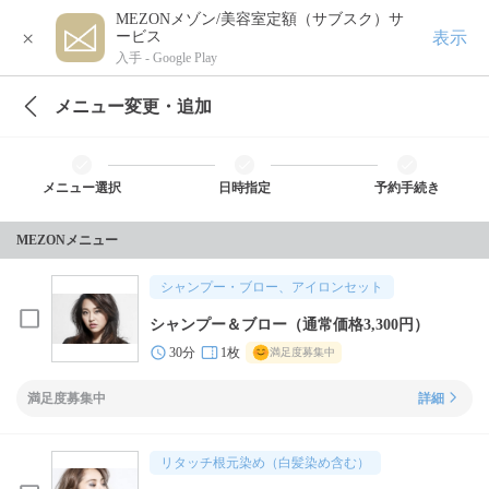
MEZONメゾン/美容室定額（サブスク）サ
×
表示
ービス
入手 -
Google Play
メニュー変更・追加
メニュー選択
日時指定
予約手続き
MEZONメニュー
シャンプー・ブロー、アイロンセット
シャンプー＆ブロー（通常価格3,300円）
30分
1枚
満足度募集中
満足度募集中
詳細
リタッチ根元染め（白髪染め含む）