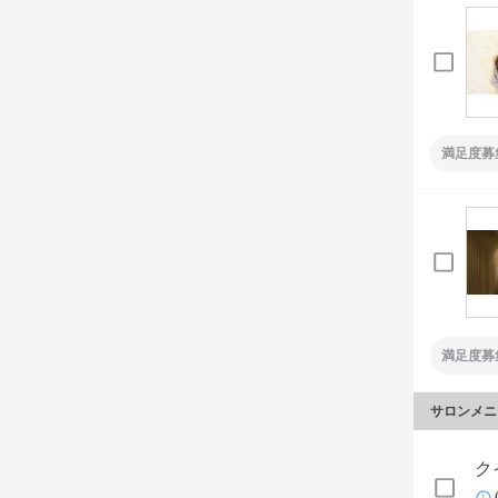
満足度募
満足度募
サロンメニ
ク