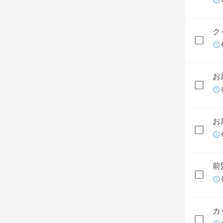
ク
お
お
前
カ