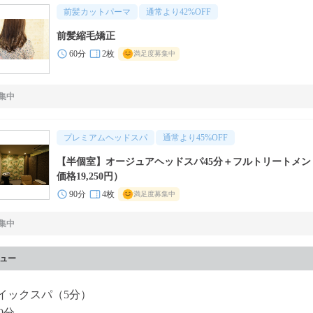
前髪カットパーマ
通常より
42
%OFF
前髪縮毛矯正
60分
2枚
満足度募集中
集中
プレミアムヘッドスパ
通常より
45
%OFF
【半個室】オージュアヘッドスパ45分＋フルトリートメン
価格19,250円）
90分
4枚
満足度募集中
集中
ュー
イックスパ（5分）
0分