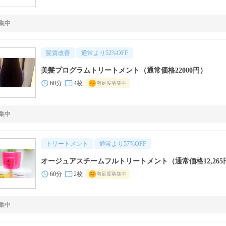
集中
髪質改善
通常より
52
%OFF
美髪プログラムトリートメント（通常価格22000円）
60分
4枚
満足度募集中
集中
トリートメント
通常より
57
%OFF
オージュアスチームフルトリートメント（通常価格12,265
60分
2枚
満足度募集中
集中