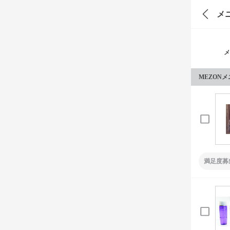
メ
メ
MEZON
満足度募