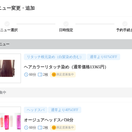
ニュー変更・追加
ニュー選択
日時指定
予約手続
メニュー
リタッチ根元染め（白髪染め含む）
通常より
61
%OFF
ヘアカラーリタッチ染め（通常価格13365円）
60分
2枚
満足度募集中
集中
ヘッドスパ
通常より
40
%OFF
オージュアヘッドスパ30分
60分
2枚
満足度募集中