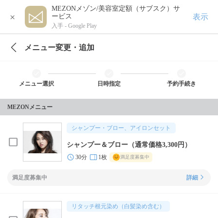
MEZONメゾン/美容室定額（サブスク）サ
×
表示
ービス
入手 -
Google Play
メニュー変更・追加
メニュー選択
日時指定
予約手続き
MEZONメニュー
シャンプー・ブロー、アイロンセット
シャンプー＆ブロー（通常価格3,300円）
30分
1枚
満足度募集中
満足度募集中
詳細
リタッチ根元染め（白髪染め含む）