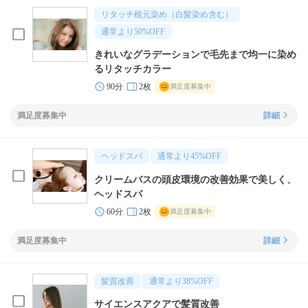
リタッチ根元染め（白髪染め含む）
通常より
50
%OFF
きれいなグラデーションで毛先まで均一に染め
るリタッチカラー
90分
2枚
満足度募集中
満足度募集中
詳細
ヘッドスパ
通常より
45
%OFF
クリームバスの頭皮環境の改善効果で美しく、
ヘッドスパ
60分
2枚
満足度募集中
満足度募集中
詳細
髪質改善
通常より
38
%OFF
サイエンスアクアで髪質改善