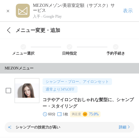
MEZONメゾン/美容室定額（サブスク）サ
×
表示
ービス
入手 -
Google Play
メニュー変更・追加
メニュー選択
日時指定
予約手続き
MEZONメニュー
シャンプー・ブロー、アイロンセット
通常より
34
%OFF
コテやアイロンでおしゃれな髪型に、シャンプ
ー・スタイリング
60分
1枚
75.0%
満足度
シャンプーの技術力が高い
詳細