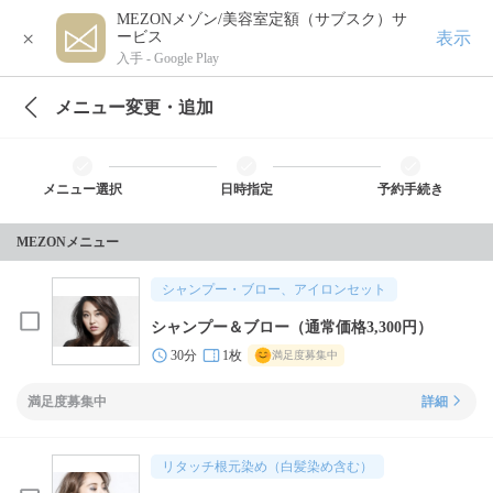
MEZONメゾン/美容室定額（サブスク）サ
×
表示
ービス
入手 -
Google Play
メニュー変更・追加
メニュー選択
日時指定
予約手続き
MEZONメニュー
シャンプー・ブロー、アイロンセット
シャンプー＆ブロー（通常価格3,300円）
30分
1枚
満足度募集中
満足度募集中
詳細
リタッチ根元染め（白髪染め含む）