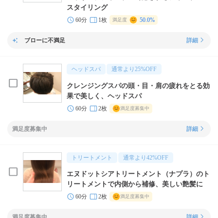
スタイリング
60分
1枚
50.0%
満足度
ブローに不満足
詳細
ヘッドスパ
通常より
25
%OFF
クレンジングスパの頭・目・肩の疲れをとる効
果で美しく、ヘッドスパ
60分
2枚
満足度募集中
満足度募集中
詳細
トリートメント
通常より
42
%OFF
エヌドットシアトリートメント（ナプラ）のト
リートメントで内側から補修、美しい艶髪に
60分
2枚
満足度募集中
満足度募集中
詳細