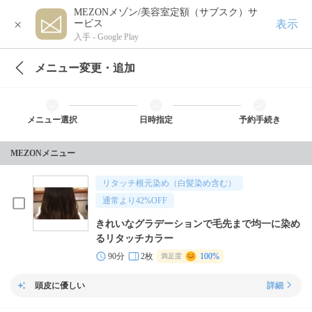
MEZONメゾン/美容室定額（サブスク）サ
×
表示
ービス
入手 -
Google Play
メニュー変更・追加
メニュー選択
日時指定
予約手続き
MEZONメニュー
リタッチ根元染め（白髪染め含む）
通常より
42
%OFF
きれいなグラデーションで毛先まで均一に染め
るリタッチカラー
90分
2枚
100%
満足度
頭皮に優しい
詳細