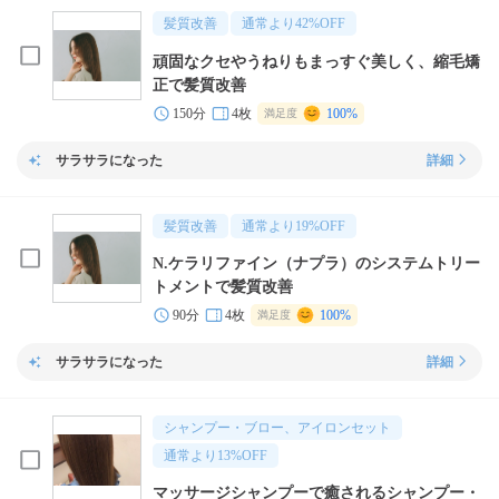
髪質改善
通常より
42
%OFF
頑固なクセやうねりもまっすぐ美しく、縮毛矯
正で髪質改善
150分
4枚
100%
満足度
サラサラになった
詳細
髪質改善
通常より
19
%OFF
N.ケラリファイン（ナプラ）のシステムトリー
トメントで髪質改善
90分
4枚
100%
満足度
サラサラになった
詳細
シャンプー・ブロー、アイロンセット
通常より
13
%OFF
マッサージシャンプーで癒されるシャンプー・