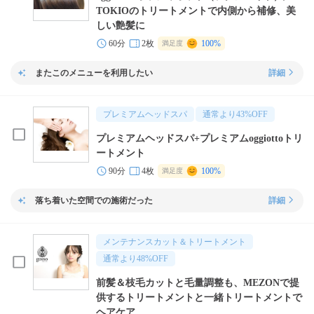
TOKIOのトリートメントで内側から補修、美
しい艶髪に
60分
2枚
100%
満足度
またこのメニューを利用したい
詳細
プレミアムヘッドスパ
通常より
43
%OFF
プレミアムヘッドスパ+プレミアムoggiottoトリ
ートメント
90分
4枚
100%
満足度
落ち着いた空間での施術だった
詳細
メンテナンスカット＆トリートメント
通常より
48
%OFF
前髪＆枝毛カットと毛量調整も、MEZONで提
供するトリートメントと一緒トリートメントで
ヘアケア