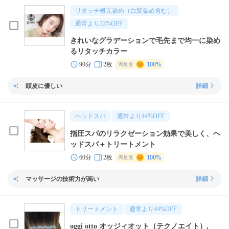
リタッチ根元染め（白髪染め含む）
通常より
33
%OFF
きれいなグラデーションで毛先まで均一に染め
るリタッチカラー
90分
2枚
100%
満足度
頭皮に優しい
詳細
ヘッドスパ
通常より
44
%OFF
指圧スパのリラクゼーション効果で美しく、ヘ
ッドスパ＋トリートメント
60分
2枚
100%
満足度
マッサージの技術力が高い
詳細
トリートメント
通常より
44
%OFF
oggi otto オッジィオット（テクノエイト）,