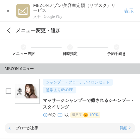
MEZONメゾン/美容室定額（サブスク）サ
×
表示
ービス
入手 -
Google Play
メニュー変更・追加
メニュー選択
日時指定
予約手続き
MEZONメニュー
シャンプー・ブロー、アイロンセット
通常より
6
%OFF
マッサージシャンプーで癒されるシャンプー・
スタイリング
60分
1枚
100%
満足度
ブローが上手
詳細