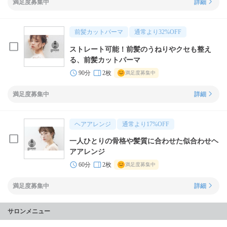
満足度募集中
詳細
前髪カットパーマ
通常より
32
%OFF
ストレート可能！前髪のうねりやクセも整え
る、前髪カットパーマ
90分
2枚
満足度募集中
満足度募集中
詳細
ヘアアレンジ
通常より
17
%OFF
一人ひとりの骨格や髪質に合わせた似合わせヘ
アアレンジ
60分
2枚
満足度募集中
満足度募集中
詳細
サロンメニュー