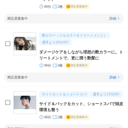
60分
2枚
満足度募集中
満足度募集中
詳細
艶カラー（フルカラー＆トリートメント）
通常より
20
%OFF
ダメージケアをしながら理想の艶カラーに。ト
リートメントで、更に潤う艶髪に
90分
4枚
満足度募集中
満足度募集中
詳細
サイドカット＆ショートスパ
通常より
23
%OFF
サイド＆バックをカット、ショートスパで頭皮
環境も整う
60分
2枚
満足度募集中