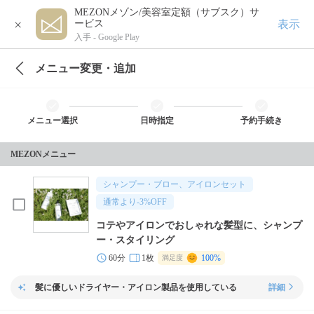
MEZONメゾン/美容室定額（サブスク）サ
×
表示
ービス
入手 -
Google Play
メニュー変更・追加
メニュー選択
日時指定
予約手続き
MEZONメニュー
シャンプー・ブロー、アイロンセット
通常より
-3
%OFF
コテやアイロンでおしゃれな髪型に、シャンプ
ー・スタイリング
60分
1枚
100%
満足度
髪に優しいドライヤー・アイロン製品を使用している
詳細