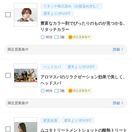
リタッチ根元染め（白髪染め含む）
通常より
29
%OFF
豊富なカラー剤でぴったりのものが見つかる、
リタッチカラー
90分
2枚
満足度募集中
満足度募集中
詳細
ヘッドスパ
通常より
26
%OFF
アロマスパのリラクゼーション効果で美しく、
ヘッドスパ
60分
2枚
満足度募集中
満足度募集中
詳細
髪質改善
通常より
18
%OFF
ムコタトリートメントショットの酸熱トリート