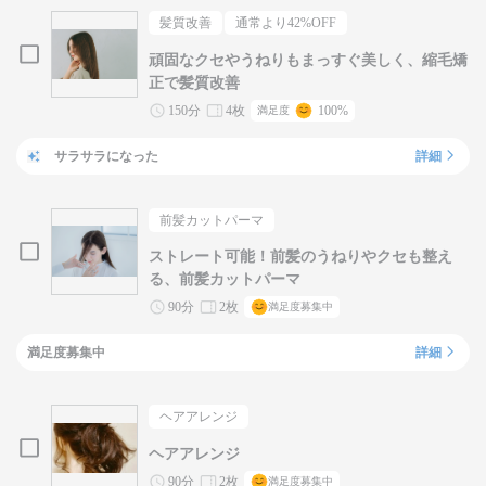
髪質改善
通常より
42
%OFF
頑固なクセやうねりもまっすぐ美しく、縮毛矯
正で髪質改善
150分
4枚
100%
満足度
サラサラになった
詳細
前髪カットパーマ
ストレート可能！前髪のうねりやクセも整え
る、前髪カットパーマ
90分
2枚
満足度募集中
満足度募集中
詳細
ヘアアレンジ
ヘアアレンジ
90分
2枚
満足度募集中