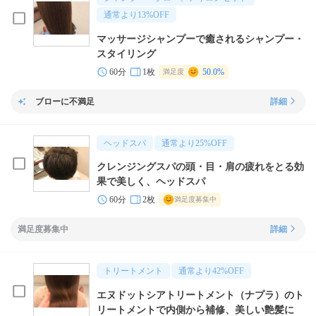
通常より
13
%OFF
マッサージシャンプーで癒されるシャンプー・
スタイリング
60分
1枚
50.0%
満足度
ブローに不満足
詳細
ヘッドスパ
通常より
25
%OFF
クレンジングスパの頭・目・肩の疲れをとる効
果で美しく、ヘッドスパ
60分
2枚
満足度募集中
満足度募集中
詳細
トリートメント
通常より
42
%OFF
エヌドットシアトリートメント（ナプラ）のト
リートメントで内側から補修、美しい艶髪に