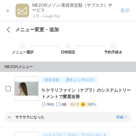
MEZONメゾン/美容室定額（サブスク）サ
×
表示
ービス
入手 -
Google Play
メニュー変更・追加
メニュー選択
日時指定
予約手続き
MEZONメニュー
髪質改善
通常より
19
%OFF
N.ケラリファイン（ナプラ）のシステムトリー
トメントで髪質改善
90分
4枚
100%
満足度
サラサラになった
詳細
シャンプー・ブロー、アイロンセット