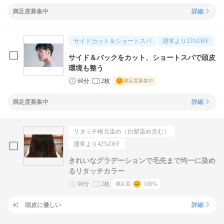
満足度募集中
詳細
サイドカット＆ショートスパ
通常より
25
%OFF
サイド＆バックをカット、ショートスパで頭皮
環境も整う
60分
2枚
満足度募集中
満足度募集中
詳細
リタッチ根元染め（白髪染め含む）
通常より
42
%OFF
きれいなグラデーションで毛先まで均一に染め
るリタッチカラー
90分
2枚
100%
満足度
頭皮に優しい
詳細