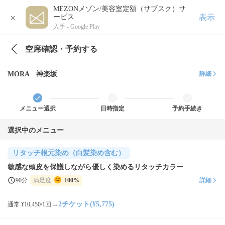
MEZONメゾン/美容室定額（サブスク）サ
×
表示
ービス
入手 -
Google Play
空席確認・予約する
MORA 神楽坂
詳細
メニュー選択
日時指定
予約手続き
選択中のメニュー
リタッチ根元染め（白髪染め含む）
敏感な頭皮を保護しながら優しく染めるリタッチカラー
90分
満足度
100%
詳細
→
2チケット(¥5,775)
通常 ¥10,450/1回