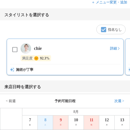
＋ メニュー変更・追加
スタイリストを選択する
指名なし
chie
詳細
満足度
92.3%
施術が丁寧
来店日時を選択する
< 前週
予約可能日程
次週 >
8月
7
8
9
10
11
12
13
金
土
日
月
祝
水
木